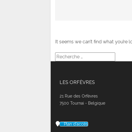
It seems we can’t find what you’re l
LES ORFÈVRES
21 Rue des Orfèvres
7500 Tournai - Belgique
Plan d'accès